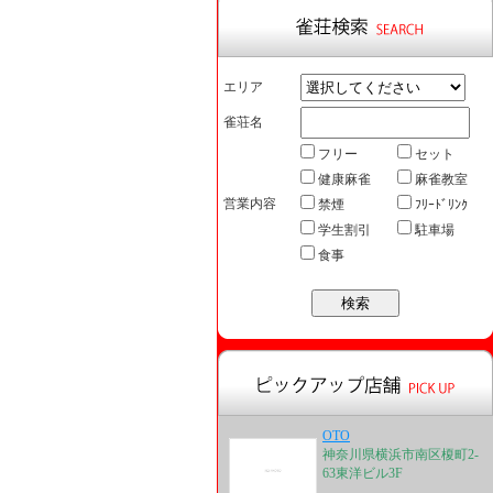
エリア
雀荘名
フリー
セット
健康麻雀
麻雀教室
営業内容
禁煙
ﾌﾘｰﾄﾞﾘﾝｸ
学生割引
駐車場
食事
OTO
神奈川県横浜市南区榎町2-
63東洋ビル3F