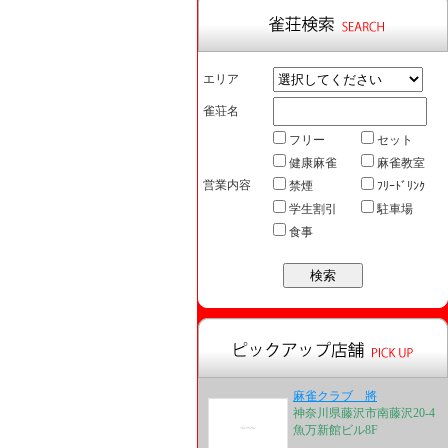
エリア
雀荘名
フリー
セット
健康麻雀
麻雀教室
営業内容
禁煙
ﾌﾘｰﾄﾞﾘﾝｸ
学生割引
駐車場
食事
麻雀クラブ 將
神奈川県藤沢市南藤沢20-4
魚万新館ビル8F