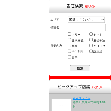
エリア
雀荘名
フリー
セット
健康麻雀
麻雀教室
営業内容
禁煙
ﾌﾘｰﾄﾞﾘﾝｸ
学生割引
駐車場
食事
麻雀スライム
神奈川県厚木市中町3-18-
14